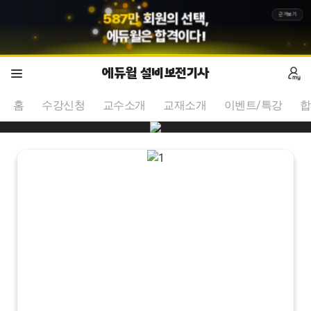
5
8
7
만
회원의 선택,
근거보기
에듀윌
은 합격이다!
에듀윌 설비보전기사
홈
수강신청
교수소개
교재소개
이벤트/특강
합