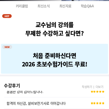
합격의 자신감, 설비보전기사로 이어갑니다
커리큘럼
최신소식
최신자료
학습Q&A
개념 설명이 정말 꼼꼼하십니다.
HOT
교수님의 강의를
조현 교수님 추천합니다!
무제한 수강하고 싶다면?
추가 과목 설명 감사
NEW
새로 추가된 내용 잘 이해됨
처음 준비하신다면
좋은 강의 감사합니다
2026 초보수험가이드 무료!
전문가의 꼼꼼한 설명 감사합니다
수강후기
꼼꼼한 강의 감사드립니다.
작성하기
더보기
합격의 자신감, 설비보전기사로 이어갑니다
개념 설명이 정말 꼼꼼하십니다.