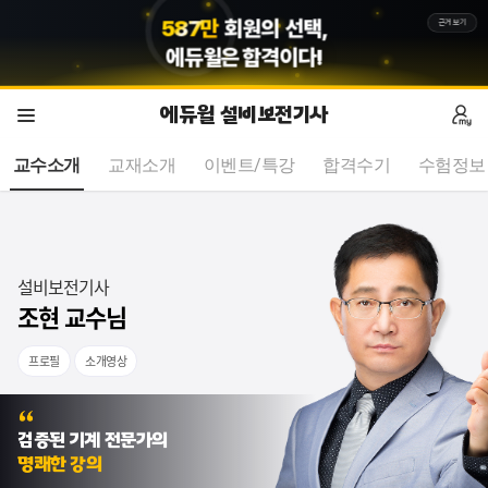
5
8
7
만
회원의 선택,
근거보기
에듀윌
은 합격이다!
에듀윌 설비보전기사
교수소개
교재소개
이벤트/특강
합격수기
수험정보
설비보전기사
조현 교수님
프로필
소개영상
전문가의 꼼꼼한 설명 감사합니다
검증된 기계 전문가의
꼼꼼한 강의 감사드립니다.
명쾌한 강의